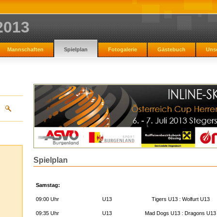
2013
Mannschaften
Spielplan
Fotogalerie
Gästebuch
Uns
Spielplan
Samstag:
09:00 Uhr
U13
Tigers U13 : Wolfurt U13
09:35 Uhr
U13
Mad Dogs U13 : Dragons U13