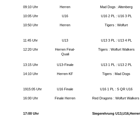
09:10 Uhr
Herren
Mad Dogs : Altenberg
10:05 Uhr
U16
U16 2 PL : U16 3 PL
10:50 Uhr
Herren
Tigers : Wolfurt
11:45 Uhr
U13
U13 3 PL : U13 4 PL
12:20 Uhr
Herren Final-
Tigers : Wolfurt Walkers
Quali
13:15 Uhr
U13-Finale
U13 1 PL : U13 2 PL
14:10 Uhr
Herren-KF
Tigers : Mad Dogs
1915:05 Uhr
U16 Finale
U16 1 PL : S QR U16
16:00 Uhr
Finale Herren
Red Dragons : Wolfurt Walker
17:00 Uhr
Siegerehrung U13,U16,Herre