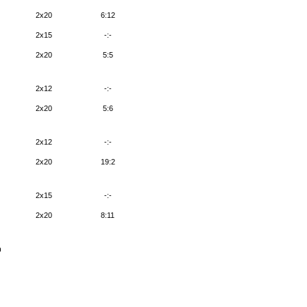
2x20
6:12
2x15
-:-
2x20
5:5
2x12
-:-
2x20
5:6
2x12
-:-
2x20
19:2
2x15
-:-
s
2x20
8:11
n