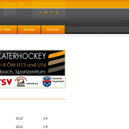
er Team
Anreise
Kontakt
2x12
2:6
2x12
1:9