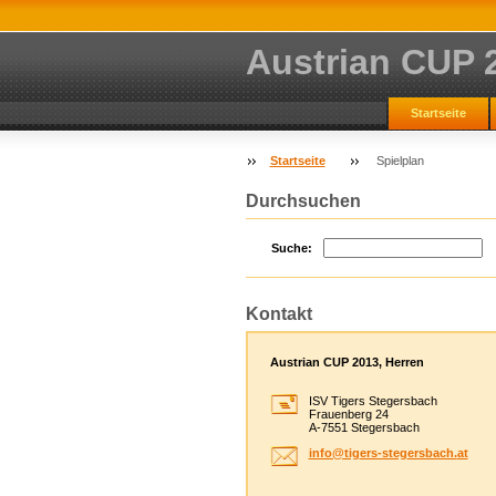
Austrian CUP 
Startseite
Startseite
Spielplan
Durchsuchen
Suche:
Kontakt
Austrian CUP 2013, Herren
ISV Tigers Stegersbach
Frauenberg 24
A-7551 Stegersbach
info@tig
ers-steg
ersbach.
at