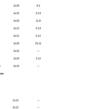
2x20
9:2
2x15
0:13
2x20
11:8
2x12
0:13
2x12
0:12
2x20
10:11
2x15
-:-
2x20
2:12
6
2x15
-:-
ion
2x12
-:-
2x12
-:-